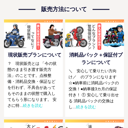
販売方法について
現状販売プランについて
消耗品パック＋保証付プ
ランについて
？ 現状販売とは 「今の状
態のまま引き渡す販売方
＼ 安心して乗りたい方向
法」のことです。点検整
け／ のプランになります
備・消耗品交換・保証など
☆●納車前に消耗品パックの
を行わず、不具合があって
交換！●納車後3カ月の保証
もそのままの状態で購入し
付き！ ① 安心して乗り出せ
てもらう形になります。 安
る 消耗品パックの交換は
さに特
...
続きを読む
し
...
続きを読む