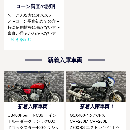
ローン審査の説明
＼ こんな方にオススメ
／ ●ローン審査初めての方 ●
特に信用情報に傷がない方 ●
審査が通るかわからない方
...
続きを読む
新着入庫車両
新着入庫車両！
新着入庫車両！
CB400Four NC36 イン
GSX400インパルス
トルーダークラシック800
CRF250M CRF250L
ドラックスター400クラシッ
Z900RS エストレヤ 他１０