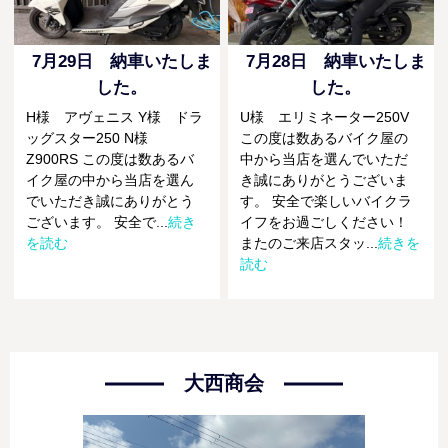
7月29日 納車いたしま
7月28日 納車いたしま
した。
した。
H様 アヴェニス Y様 ドラ
U様 エリミネーター250V
ッグスター250 N様
この度は数あるバイク屋の
Z900RS この度は数あるバ
中から当店を選んでいただ
イク屋の中から当店を選ん
き誠にありがとうございま
でいただき誠にありがとう
す。 安全で楽しいバイクラ
ございます。 安全で
...
続き
イフをお過ごしください！
を読む
またのご来店スタッ
...
続きを
読む
大西商会