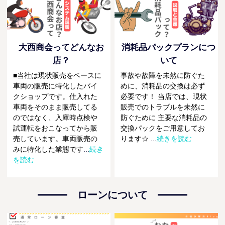
大西商会ってどんなお
消耗品パックプランにつ
店？
いて
■当社は現状販売をベースに
事故や故障を未然に防ぐた
車両の販売に特化したバイ
めに、消耗品の交換は必ず
クショップです。仕入れた
必要です！ 当店では、現状
車両をそのまま販売してる
販売でのトラブルを未然に
のではなく、入庫時点検や
防ぐために 主要な消耗品の
試運転をおこなってから販
交換パックをご用意してお
売しています。車両販売の
ります☆
...
続きを読む
みに特化した業態です
...
続き
を読む
ローンについて