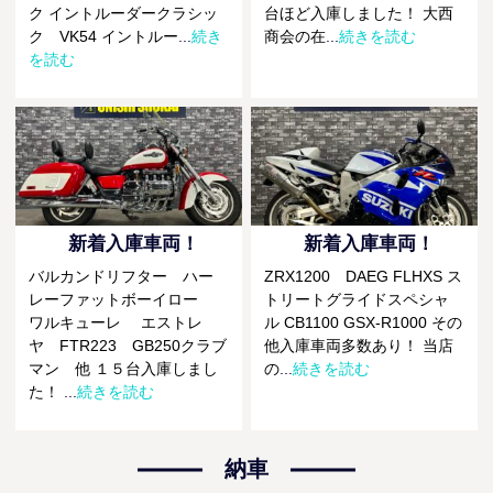
ク イントルーダークラシッ
台ほど入庫しました！ 大西
ク VK54 イントルー
...
続き
商会の在
...
続きを読む
を読む
新着入庫車両！
新着入庫車両！
バルカンドリフター ハー
ZRX1200 DAEG FLHXS ス
レーファットボーイロー
トリートグライドスペシャ
ワルキューレ エストレ
ル CB1100 GSX-R1000 その
ヤ FTR223 GB250クラブ
他入庫車両多数あり！ 当店
マン 他 １５台入庫しまし
の
...
続きを読む
た！
...
続きを読む
納車